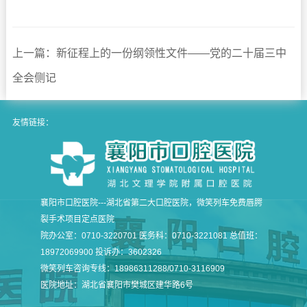
上一篇：新征程上的一份纲领性文件——党的二十届三中
全会侧记
友情链接：
襄阳市口腔医院---湖北省第二大口腔医院，微笑列车免费唇腭
裂手术项目定点医院
院办公室：0710-3220701 医务科：0710-3221081 总值班：
18972069900 投诉办：3602326
微笑列车咨询专线：18986311288/0710-3116909
医院地址：湖北省襄阳市樊城区建华路6号