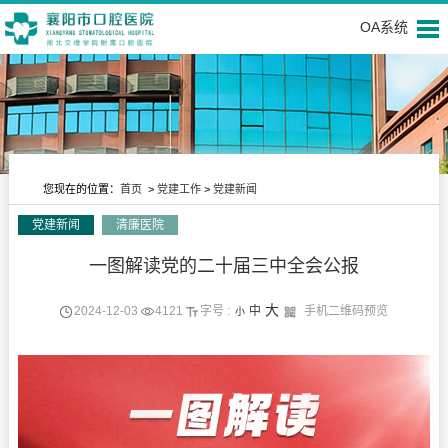
OA系统
您现在的位置：
首页
>
党建工作
>
党建新闻
党建新闻
清廉医院
党建工作
一图解读党的二十届三中全会公报
大
2024-12-03
4121
字号 :
中
手机二维码预览
小