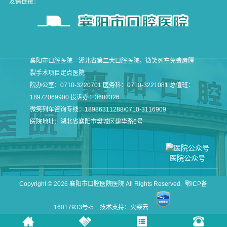
友情链接：
襄阳市口腔医院---湖北省第二大口腔医院，微笑列车免费唇腭
裂手术项目定点医院
院办公室：0710-3220701 医务科：0710-3221081 总值班：
18972069900 投诉办：3602326
微笑列车咨询专线：18986311288/0710-3116909
医院地址：湖北省襄阳市樊城区建华路6号
医院公众号
Copyright © 2026
襄阳市口腔医院医院
All Rights Reserved.
鄂ICP备
16017933号-5
技术支持：
火柴云