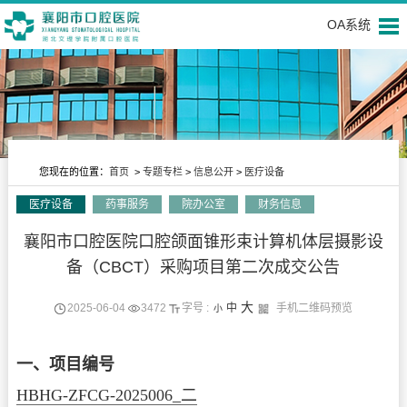
OA系统
您现在的位置：
首页
>
专题专栏
>
信息公开
>
医疗设备
医疗设备
药事服务
院办公室
财务信息
信息公开
襄阳市口腔医院口腔颌面锥形束计算机体层摄影设
备（CBCT）采购项目第二次成交公告
大
2025-06-04
3472
字号 :
中
手机二维码预览
小
一、项目编号
HBHG-ZFCG-2025006_二